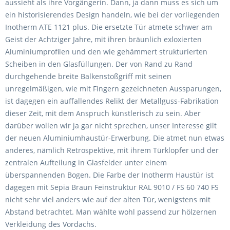
aussieht als ihre Vorgängerin. Dann, ja dann muss es sich um
ein historisierendes Design handeln, wie bei der vorliegenden
Inotherm ATE 1121 plus. Die ersetzte Tür atmete schwer am
Geist der Achtziger Jahre, mit ihren bräunlich exloxierten
Aluminiumprofilen und den wie gehämmert strukturierten
Scheiben in den Glasfüllungen. Der von Rand zu Rand
durchgehende breite Balkenstoßgriff mit seinen
unregelmäßigen, wie mit Fingern gezeichneten Aussparungen,
ist dagegen ein auffallendes Relikt der Metallguss-Fabrikation
dieser Zeit, mit dem Anspruch künstlerisch zu sein. Aber
darüber wollen wir ja gar nicht sprechen, unser Interesse gilt
der neuen Aluminiumhaustür-Erwerbung. Die atmet nun etwas
anderes, nämlich Retrospektive, mit ihrem Türklopfer und der
zentralen Aufteilung in Glasfelder unter einem
überspannenden Bogen. Die Farbe der Inotherm Haustür ist
dagegen mit Sepia Braun Feinstruktur RAL 9010 / FS 60 740 FS
nicht sehr viel anders wie auf der alten Tür, wenigstens mit
Abstand betrachtet. Man wählte wohl passend zur hölzernen
Verkleidung des Vordachs.