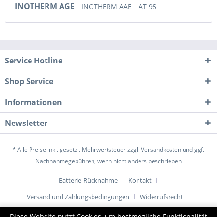
INOTHERM AGE
INOTHERM AAE
AT 95
Service Hotline
Shop Service
Informationen
Newsletter
* Alle Preise inkl. gesetzl. Mehrwertsteuer zzgl.
Versandkosten
und ggf.
Nachnahmegebühren, wenn nicht anders beschrieben
Batterie-Rücknahme
Kontakt
Versand und Zahlungsbedingungen
Widerrufsrecht
Datenschutz
AGB
Impressum
Diese Website nutzt Cookies, um bestmögliche Funktionalität