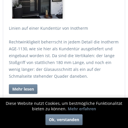
Linien auf einer Kundentür von Inotherm
Rechtwinkligkeit beherrscht in jedem Detail die Inotherm
AGE-1130, wie sie hier als Kundentür ausgeliefert und
eingebaut worden ist. Da sind die Vertikalen: der lange
Stoßgriff von stattlichen 180 mm Länge, und noch ein
wenig länger: der Glasausschnitt als ein auf der
Schmalseite stehender Quader daneben.
Mehr lesen
Tags:
Inotherm
,
Kundentür
,
Altbau
,
Tür des Monats
Diese Website nutzt Cookies, um bestmögliche Funktionalität
bieten zu können.
Mehr erfahren
Ok, verstanden
Tür des Monats März 2017