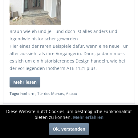
Braun wie eh und je - und doch ist alles anders und
irgendwie historischer geworden
Hier eines der raren Beispiele dafür, wenn eine neue Tür
älter aussieht als ihre Vorgängerin. Dann, ja dann muss
es sich um ein historisierendes Design handeln, wie bei
der vorliegenden Inotherm ATE 1121 plus.
Mehr lesen
Tags:
Inotherm
,
Tür des Monats
,
Altbau
Diese Website nutzt Cookies, um bestmögliche Funktionalität
bieten zu können.
Mehr erfahren
Tür des Monats April 2019
Von: XXL-Admin
02.04.19 00:00
Ok, verstanden
0 Kommentare